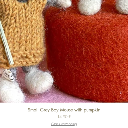
Small Grey Boy Mouse with pumpkin
Schnellansicht
Preis
14,90 €
Gratis verzending