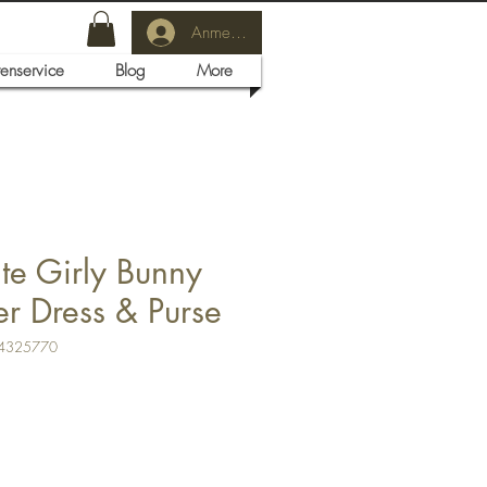
Anmelden
tenservice
Blog
More
te Girly Bunny
r Dress & Purse
04325770