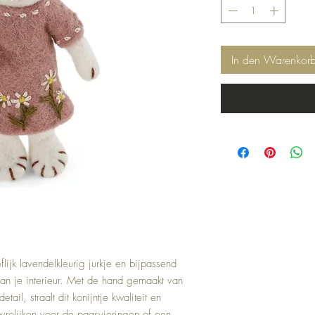
In den Warenkor
eflijk lavendelkleurig jurkje en bijpassend 
aan je interieur. Met de hand gemaakt van 
il, straalt dit konijntje kwaliteit en 
pvrolijken voor de paasvieringen of een 