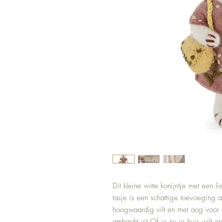
Dit kleine witte konijntje met een li
tasje is een schattige toevoeging 
hoogwaardig vilt en met oog voor deta
ambacht uit.Of je nu je huis wilt o