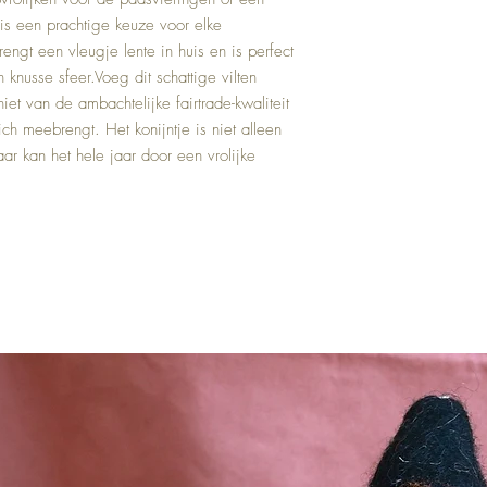
 is een prachtige keuze voor elke 
rengt een vleugje lente in huis en is perfect 
 knusse sfeer.Voeg dit schattige vilten 
iet van de ambachtelijke fairtrade-kwaliteit 
ch meebrengt. Het konijntje is niet alleen 
r kan het hele jaar door een vrolijke 