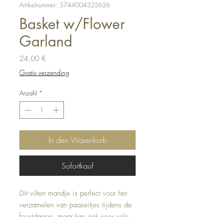
Artikelnummer: 5744004325626
Basket w/Flower
Garland
Preis
24,00 €
Gratis verzending
Anzahl
*
In den Warenkorb
Sofortkauf
Dit vilten mandje is perfect voor het 
verzamelen van paaseitjes tijdens de 
feestdagen, maar kan ook voor vele 