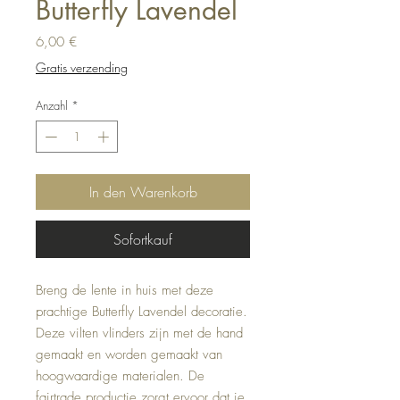
Butterfly Lavendel
Preis
6,00 €
Gratis verzending
Anzahl
*
In den Warenkorb
Sofortkauf
Breng de lente in huis met deze 
prachtige Butterfly Lavendel decoratie. 
Deze vilten vlinders zijn met de hand 
gemaakt en worden gemaakt van 
hoogwaardige materialen. De 
fairtrade productie zorgt ervoor dat je 