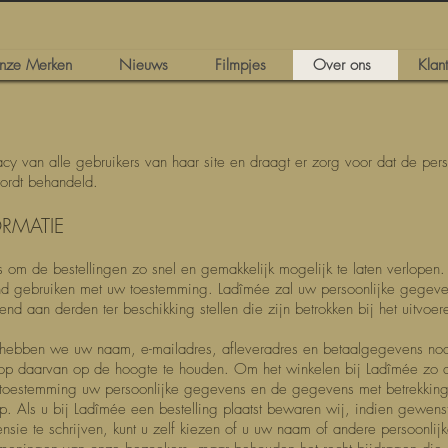
nze Merken
Nieuws
Filmpjes
Over ons
Klan
cy van alle gebruikers van haar site en draagt er zorg voor dat de pers
wordt behandeld.
ORMATIE
m de bestellingen zo snel en gemakkelijk mogelijk te laten verlopen. 
end gebruiken met uw toestemming. Ladîmée zal uw persoonlijke gegeve
tend aan derden ter beschikking stellen die zijn betrokken bij het uitvoe
t, hebben we uw naam, e-mailadres, afleveradres en betaalgegevens nod
loop daarvan op de hoogte te houden. Om het winkelen bij Ladîmée zo
w toestemming uw persoonlijke gegevens en de gegevens met betrekking 
p. Als u bij Ladîmée een bestelling plaatst bewaren wij, indien gewe
censie te schrijven, kunt u zelf kiezen of u uw naam of andere persoonl