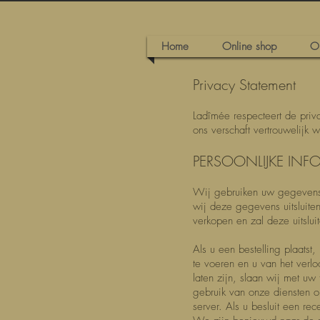
Home
Online shop
O
Privacy Statement
Ladîmée respecteert de priva
ons verschaft vertrouwelijk 
PERSOONLIJKE INF
Wij gebruiken uw gegevens o
wij deze gegevens uitsluit
verkopen en zal deze uitslui
Als u een bestelling plaats
te voeren en u van het ver
laten zijn, slaan wij met u
gebruik van onze diensten o
server. Als u besluit een re