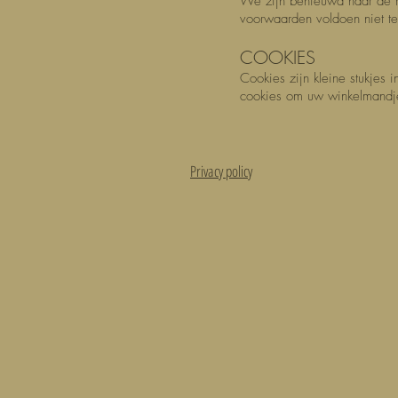
We zijn benieuwd naar de m
voorwaarden voldoen niet te
COOKIES
Cookies zijn kleine stukjes
cookies om uw winkelmandje 
Privacy policy