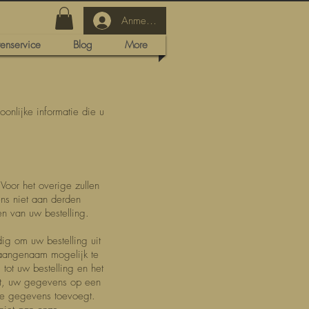
Anmelden
tenservice
Blog
More
oonlijke informatie die u
Voor het overige zullen
ns niet aan derden
ren van uw bestelling.
ig om uw bestelling uit
 aangenaam mogelijk te
tot uw bestelling en het
nst, uw gegevens op een
ijke gegevens toevoegt.