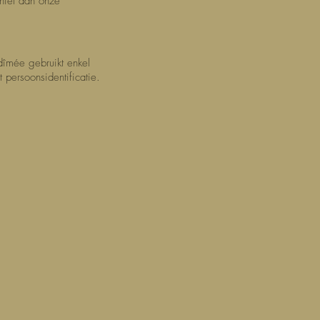
niet aan onze
dîmée gebruikt enkel
persoonsidentificatie.