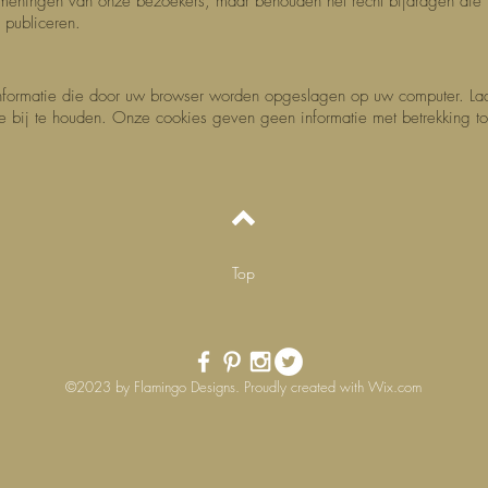
eningen van onze bezoekers, maar behouden het recht bijdragen die 
 publiceren.
 informatie die door uw browser worden opgeslagen op uw computer. La
bij te houden. Onze cookies geven geen informatie met betrekking tot 
Top
©2023 by Flamingo Designs. Proudly created with
Wix.com