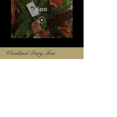
Kerst
Woodland Fairy Tree
Privacy policy
Top
©2023 by Flamingo Designs. Proudly created
with
Wix.com