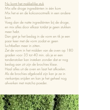
Nu komt het makkelijke stuk
Mix alle droge ingrediënten in één kom
Mix het ei en de kokosnootmelk in een andere
kom
Voeg dan de natte ingrediënten bij de droge,
en mix alles door elkaar totdat je geen stukken
meer hebt.
Dan giet je het beslag in de vorm en tik je een
paar keer met de vorm zodat er geen
luchtbellen meer in zitten.
Zet de vorm in het midden van de oven op 180
graden voor 35 tot 40 min. als je er een
tandenstoker kan insteken zonder dat er nog
beslag aan zit zijn de brochies klaar.
Haal alles uit de oven en laat het afkoelen.
Als de brochies afgekoeld zijn kan je ze in
vierkantjes snijden en kan je het geheel nog
afwerken met matcha poeder.