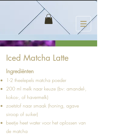
Iced Matcha Latte
Ingrediënten
1-2 theelepels matcha poeder
200 ml melk naar keuze (bv: amandel-,
kokos-, of havermelk)
zoetstof naar smaak (honing, agave
siroop of suiker)
beetje heet water voor het oplossen van
de matcha