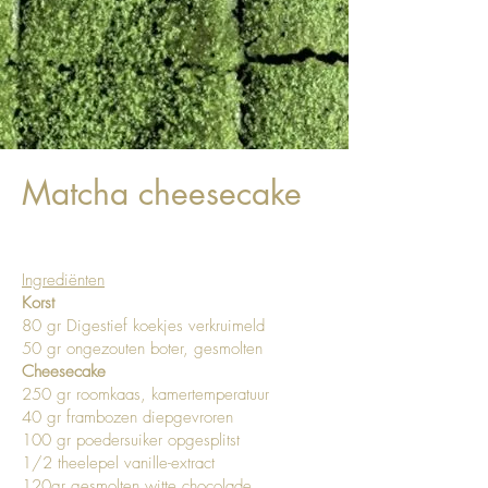
Matcha cheesecake
Ingrediënten
Korst
80 gr Digestief koekjes verkruimeld
50 gr ongezouten boter, gesmolten
Cheesecake
250 gr roomkaas, kamertemperatuur
40 gr frambozen diepgevroren
100 gr poedersuiker opgesplitst
1/2 theelepel vanille-extract
120gr gesmolten witte chocolade