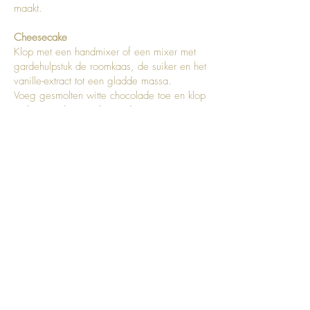
maakt.
Cheesecake
Klop met een handmixer of een mixer met
gardehulpstuk de roomkaas, de suiker en het
vanille-extract tot een gladde massa.
Voeg gesmolten witte chocolade toe en klop
tot het goed gecombineerd is.
Laat de gelatineblaadjes 5 minuten weken in
koud water. Knijp de gelatineblaadjes uit,
verwarm in de magnetron beetje water en
los gelatineblaadjes al roerend op.
Giet de opgeloste gelatine bij het
roomkaasmengsel en klop tot het goed
gecombineerd is.
Klop in een aparte kom de volle room met
40gr poedersuiker tot er zachte pieken
ontstaan. Voeg de slagroom toe aan het
roomkaasmengsel. Mix op lage snelheid
met je mixer tot het goed gecombineerd is.
Verdeel een derde van het beslag in een