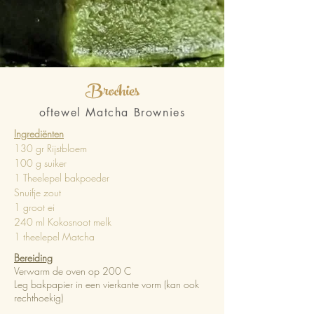
Brochies
oftewel Matcha Brownies
Ingrediënten
130 gr Rijstbloem
100 g suiker
1 Theelepel bakpoeder
Snuifje zout
1 groot ei
240 ml Kokosnoot melk
1 theelepel Matcha
Bereiding
Verwarm de oven op 200 C
Leg bakpapier in een vierkante vorm (kan ook
rechthoekig)