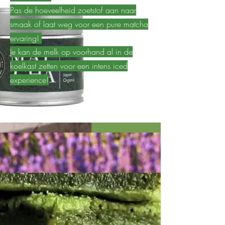
Pas de hoeveelheid zoetstof aan naar
smaak of laat weg voor een pure matcha
ervaring!
Je kan de melk op voorhand al in de
koelkast zetten voor een intens iced
experience!