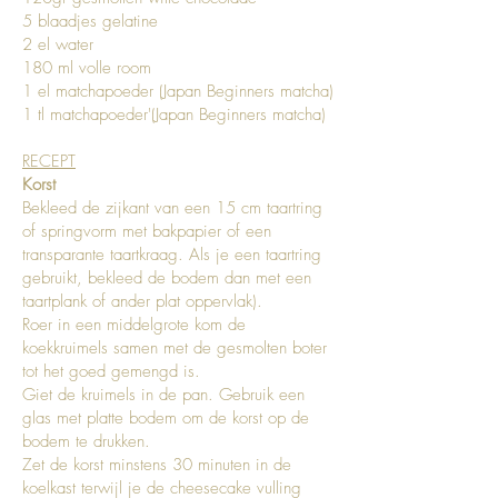
5 blaadjes gelatine
2 el water
180 ml volle room
1 el matchapoeder (Japan Beginners matcha)
1 tl matchapoeder'(Japan Beginners matcha)
RECEPT
Korst
Bekleed de zijkant van een 15 cm taartring
of springvorm met bakpapier of een
transparante taartkraag. Als je een taartring
gebruikt, bekleed de bodem dan met een
taartplank of ander plat oppervlak).
Roer in een middelgrote kom de
koekkruimels samen met de gesmolten boter
tot het goed gemengd is.
Giet de kruimels in de pan. Gebruik een
glas met platte bodem om de korst op de
bodem te drukken.
Zet de korst minstens 30 minuten in de
koelkast terwijl je de cheesecake vulling