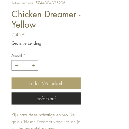
Artikelnummer: 5744004325206
Chicken Dreamer -
Yellow
Preis
7,45 €
Gratis verzending
Anzahl
*
In den Warenkorb
Sofortkauf
Kijk naar deze schattige en vrolijke
gele Chicken Dreamer vogeltjes en je
zult instant geluk ervaren.