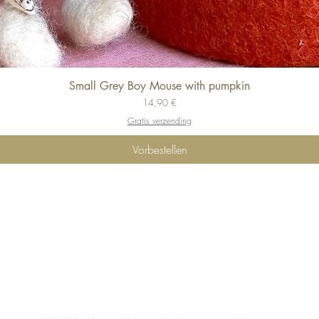
Small Grey Boy Mouse with pumpkin
Schnellansicht
Preis
14,90 €
Gratis verzending
Vorbestellen
Top