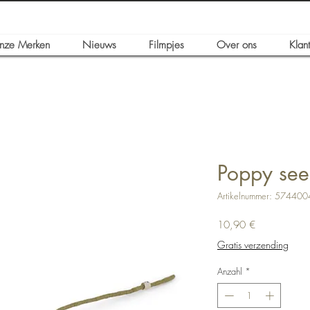
nze Merken
Nieuws
Filmpjes
Over ons
Klan
Poppy se
Artikelnummer: 57440
Preis
10,90 €
Gratis verzending
Anzahl
*