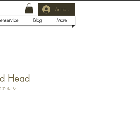
Anmelden
tenservice
Blog
More
ed Head
04328597