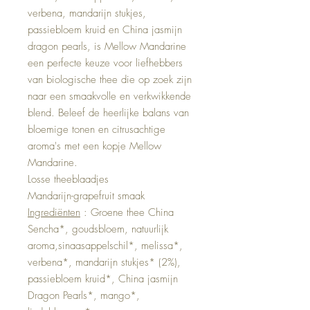
verbena, mandarijn stukjes,
passiebloem kruid en China jasmijn
dragon pearls, is Mellow Mandarine
een perfecte keuze voor liefhebbers
van biologische thee die op zoek zijn
naar een smaakvolle en verkwikkende
blend. Beleef de heerlijke balans van
bloemige tonen en citrusachtige
aroma's met een kopje Mellow
Mandarine.
Losse theeblaadjes
Mandarijn-grapefruit smaak
Ingrediënten
: Groene thee China
Sencha*, goudsbloem, natuurlijk
aroma,sinaasappelschil*, melissa*,
verbena*, mandarijn stukjes* (2%),
passiebloem kruid*, China jasmijn
Dragon Pearls*, mango*,