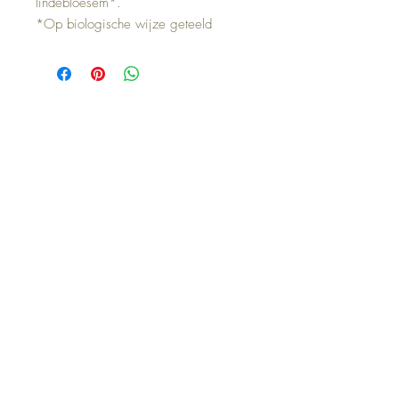
lindebloesem*.
*Op biologische wijze geteeld
Ähnliche Produkte
Nieuw
Nieuw