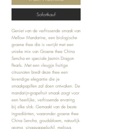
Sofortkauf
Geniet van de verfrissende smaak van
Mellow Mandarine, een biologische
groene thee die is verrijkt met een
unieke mix van Groene thee China
Sencha en speciale Jasmin Dragon
Pearls. Met een vleugje fruitige
citrusnoten biedt deze thee een
levendige elegantie die je
smaakpapillen zal doen ontwaken. De
mandarijn-grapefruit smaak zorgt voor
een heerlijke, verfrissende ervaring
bij elke slok. Gemaakt van de beste
ingrediënten, waaronder groene thee
China Sencha, goudsbloem, natuurlijk
aroma, sinaasappelschil, melissa,