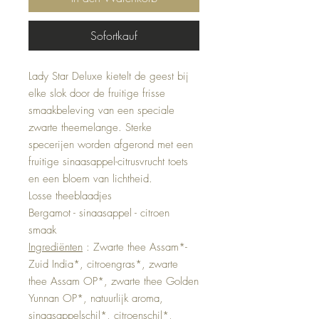
Sofortkauf
Lady Star Deluxe kietelt de geest bij
elke slok door de fruitige frisse
smaakbeleving van een speciale
zwarte theemelange. Sterke
specerijen worden afgerond met een
fruitige sinaasappel-citrusvrucht toets
en een bloem van lichtheid.
Losse theeblaadjes
Bergamot - sinaasappel - citroen
smaak
Ingrediënten
: Zwarte thee Assam*-
Zuid India*, citroengras*, zwarte
thee Assam OP*, zwarte thee Golden
Yunnan OP*, natuurlijk aroma,
sinaasappelschil*, citroenschil*,