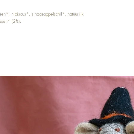
n*, hibiscus*, sinaasappelschil*, natuurlijk
ssen* (2%).