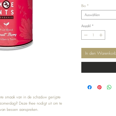
Bio
*
Auswählen
Anzahl
*
In den Warenkor
ete smaak van in de schaduw gerijpte
omerdag? Deze thee nodigt uit om te
 van bessen aanspreken.