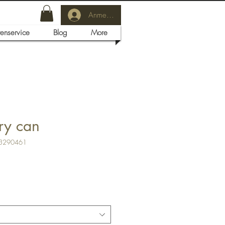
Anmelden
tenservice
Blog
More
ry can
03290461