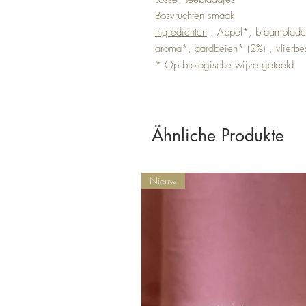
Bosvruchten smaak
Ingrediënten
: Appel*, braambladere
aroma*, aardbeien* (2%) , vlierbe
* Op biologische wijze geteeld
Ähnliche Produkte
Nieuw