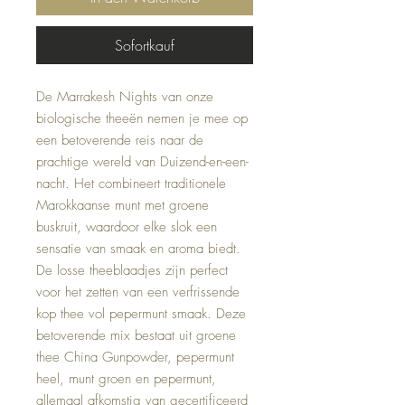
Sofortkauf
De Marrakesh Nights van onze
biologische theeën nemen je mee op
een betoverende reis naar de
prachtige wereld van Duizend-en-een-
nacht. Het combineert traditionele
Marokkaanse munt met groene
buskruit, waardoor elke slok een
sensatie van smaak en aroma biedt.
De losse theeblaadjes zijn perfect
voor het zetten van een verfrissende
kop thee vol pepermunt smaak. Deze
betoverende mix bestaat uit groene
thee China Gunpowder, pepermunt
heel, munt groen en pepermunt,
allemaal afkomstig van gecertificeerd