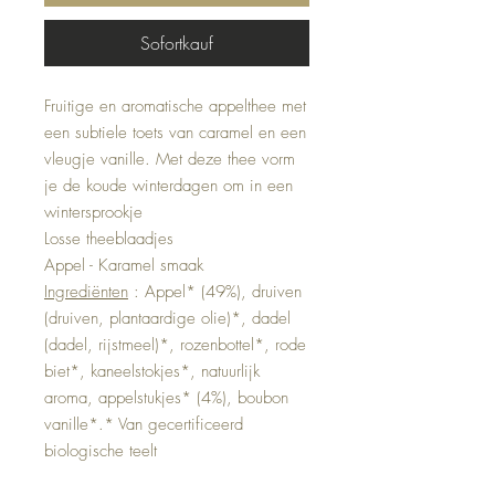
Sofortkauf
Fruitige en aromatische appelthee met
een subtiele toets van caramel en een
vleugje vanille. Met deze thee vorm
je de koude winterdagen om in een
wintersprookje
Losse theeblaadjes
Appel - Karamel smaak
Ingrediënten
: Appel* (49%), druiven
(druiven, plantaardige olie)*, dadel
(dadel, rijstmeel)*, rozenbottel*, rode
biet*, kaneelstokjes*, natuurlijk
aroma, appelstukjes* (4%), boubon
vanille*.* Van gecertificeerd
biologische teelt