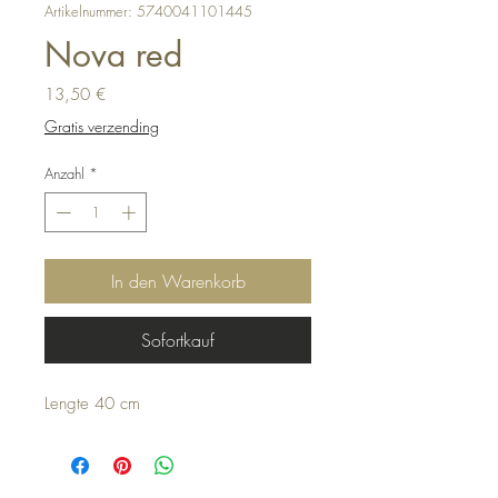
Artikelnummer: 5740041101445
Nova red
Preis
13,50 €
Gratis verzending
Anzahl
*
In den Warenkorb
Sofortkauf
Lengte 40 cm