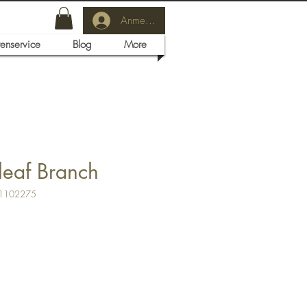
Anmelden
tenservice
Blog
More
leaf Branch
41102275