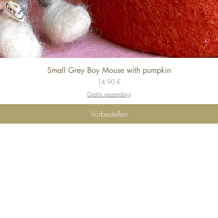
Small Grey Boy Mouse with pumpkin
Schnellansicht
Preis
14,90 €
Gratis verzending
Vorbestellen
Top