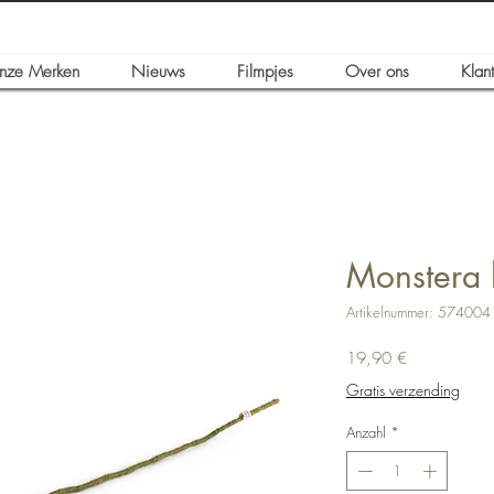
nze Merken
Nieuws
Filmpjes
Over ons
Klan
Monstera 
Artikelnummer: 57400
Preis
19,90 €
Gratis verzending
Anzahl
*