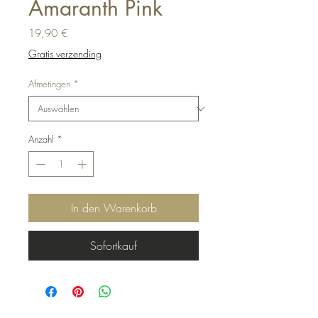
Amaranth Pink
Preis
19,90 €
Gratis verzending
Afmetingen
*
Anzahl
*
In den Warenkorb
Sofortkauf