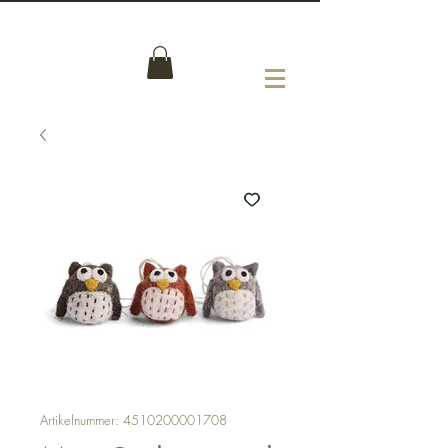
Artikelnummer: 4510200001708