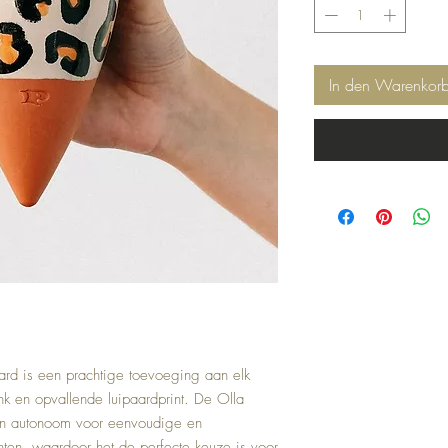
In den Warenkor
ard is een prachtige toevoeging aan elk 
ank en opvallende luipaardprint. De Olla 
 en autonoom voor eenvoudige en 
ten, waardoor het de perfecte keuze is voor 