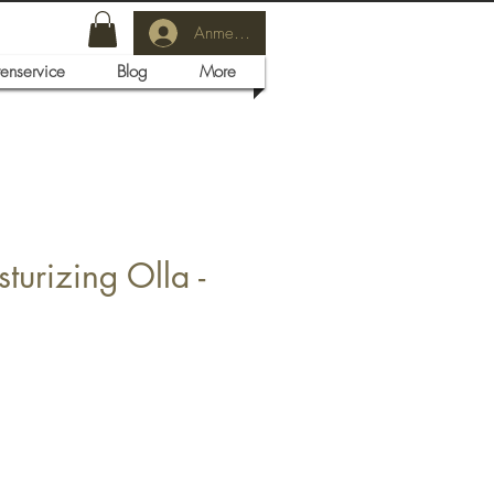
Anmelden
tenservice
Blog
More
turizing Olla -