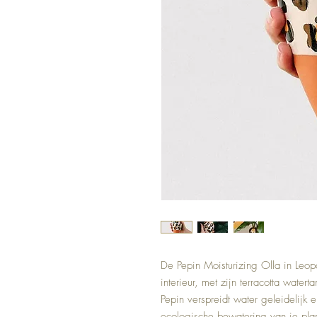
De Pepin Moisturizing Olla in Leop
interieur, met zijn terracotta watert
Pepin verspreidt water geleidelijk
ecologische bewatering van je plan