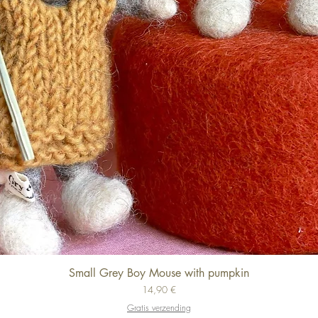
Small Grey Boy Mouse with pumpkin
Schnellansicht
Preis
14,90 €
Gratis verzending