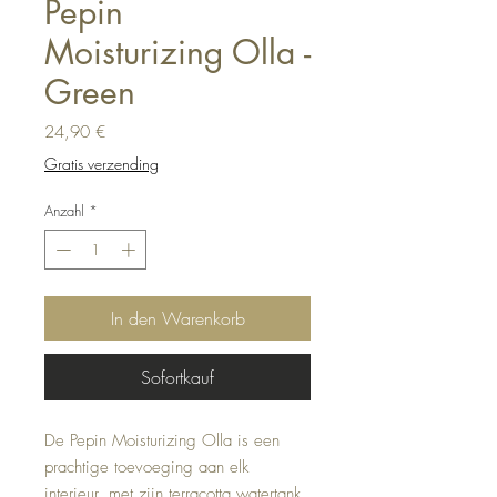
Pepin
Moisturizing Olla -
Green
Preis
24,90 €
Gratis verzending
Anzahl
*
In den Warenkorb
Sofortkauf
De Pepin Moisturizing Olla is een
prachtige toevoeging aan elk
interieur, met zijn terracotta watertank