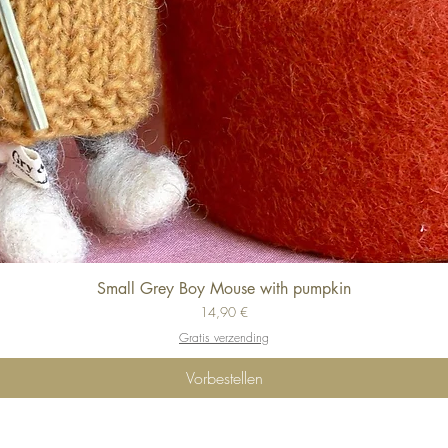
Small Grey Boy Mouse with pumpkin
Schnellansicht
Preis
14,90 €
Gratis verzending
Vorbestellen