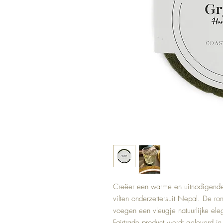
Creëer een warme en uitnodigende
vilten onderzettersuit Nepal. De r
voegen een vleugje natuurlijke eleg
Fairtrade product wordt geleverd in