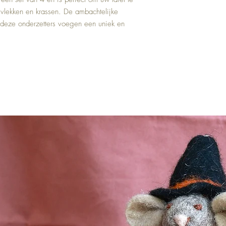
vlekken en krassen. De ambachtelijke
 deze onderzetters voegen een uniek en