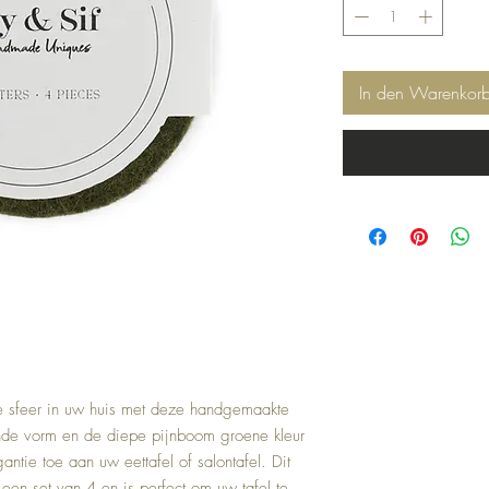
In den Warenkor
 sfeer in uw huis met deze handgemaakte
onde vorm en de diepe pijnboom groene kleur
antie toe aan uw eettafel of salontafel. Dit
 een set van 4 en is perfect om uw tafel te