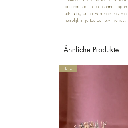
decoreren en te beschermen tegen 
uitstraling en het vakmanschap van
huiselijk tintje toe aan uw interieur.
Ähnliche Produkte
Nieuw