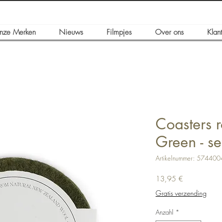
nze Merken
Nieuws
Filmpjes
Over ons
Klan
Coasters 
Green - se
Artikelnummer: 57440
Preis
13,95 €
Gratis verzending
Anzahl
*