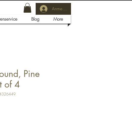
Anmelden
tenservice
Blog
More
round, Pine
t of 4
04326449