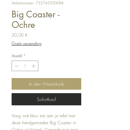
Artikelnummer: 735745300084
Big Coaster -
Ochre
Preis
20,00 €
Gratis verzending
Anzahl
*
In den Warenkorb
Sofortkauf
Voeg wat kleur toe aan je tafel met
deze handgemaakte Big Coaster in
Ochre uit Nepal. Gemaakt met zorg