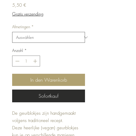
Preis
5,50 €
Gratis verzending
Afmetingen
*
Anzahl
*
In den Warenkorb
Sofortkauf
De geurblokjes zijn handgemaakt
volgens traditioneel recept.
Deze heerlijke (vegan) geurblokjes
kun je op verschillende manieren