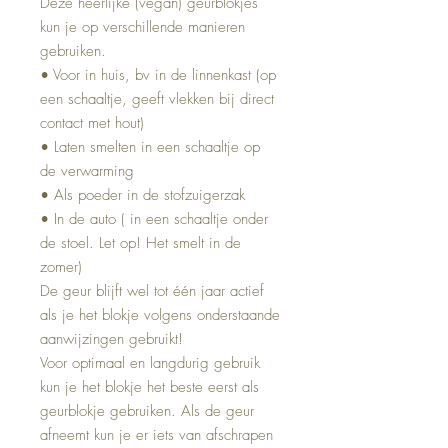
Deze heerlijke (vegan) geurblokjes
kun je op verschillende manieren
gebruiken.
• Voor in huis, bv in de linnenkast (op
een schaaltje, geeft vlekken bij direct
contact met hout)
• Laten smelten in een schaaltje op
de verwarming
• Als poeder in de stofzuigerzak
• In de auto ( in een schaaltje onder
de stoel. Let op! Het smelt in de
zomer)
De geur blijft wel tot één jaar actief
als je het blokje volgens onderstaande
aanwijzingen gebruikt!
Voor optimaal en langdurig gebruik
kun je het blokje het beste eerst als
geurblokje gebruiken. Als de geur
afneemt kun je er iets van afschrapen