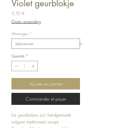
Violet geurblokje
Prix
5,50 €
Gratis verzending
Afmetingen
*
Quantité
*
Ajouter au panier
Commander et payer
De geurblokjes zijn handgemaakt
volgens traditioneel recept.