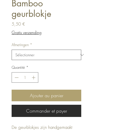
Bamboo
geurblokje
Prix
5,50 €
Gratis verzending
Afmetingen
*
Quantité
*
Ajouter au panier
Commander et payer
De geurblokjes zijn handgemaakt