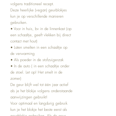
volgens traditioneel recept.
Deze heerlijke (vegan) geurblokjes
kun je op verschillende manieren
gebruiken.
• Voor in huis, bv in de linnenkast (op
een schaaltje, geeft vlekken bij direct
contact met hout)
• Laten smelten in een schaaltje op
de verwarming
• Als poeder in de stofzuigerzak
• In de auto ( in een schaaltje onder
de stoel. Let op! Het smelt in de
zomer)
De geur blijft wel tot één jaar actief
als je het blokje volgens onderstaande
aanwijzingen gebruikt!
Voor optimaal en langdurig gebruik
kun je het blokje het beste eerst als
geurblokje gebruiken. Als de geur