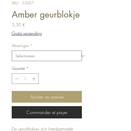
SKU : 33007
Amber geurblokje
Prix
5,50 €
Gratis verzending
Afmetingen
*
Quantité
*
Ajouter au panier
Commander et payer
De geurblokjes zijn handgemaakt