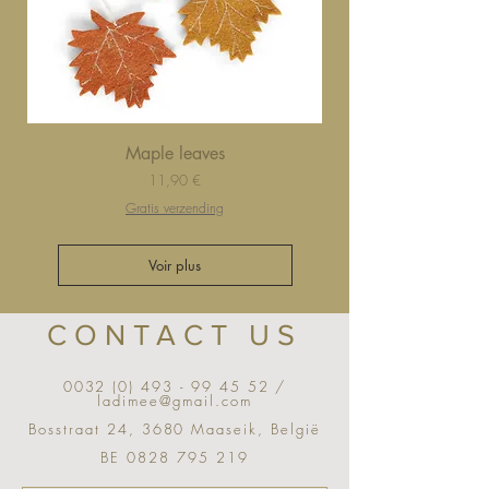
Maple leaves
Prix
11,90 €
Gratis verzending
Voir plus
CONTACT US
0032 (0) 493 - 99 45 52
/
ladimee@gmail.com
Bosstraat 24, 3680 Maaseik, België
BE
0828 795 219