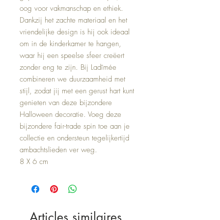
oog voor vakmanschap en ethiek.
Dankzij het zachte materiaal en het
vriendelijke design is hij ook ideaal
om in de kinderkamer te hangen,
waar hij een speelse sfeer creëert
zonder eng te zijn. Bij Ladîmée
combineren we duurzaamheid met
stijl, zodat jij met een gerust hart kunt
genieten van deze bijzondere
Halloween decoratie. Voeg deze
bijzondere fair-trade spin toe aan je
collectie en ondersteun tegelijkertijd
ambachtslieden ver weg.
8 X 6 cm
Articles similaires