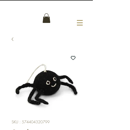
SKU : 574404320799