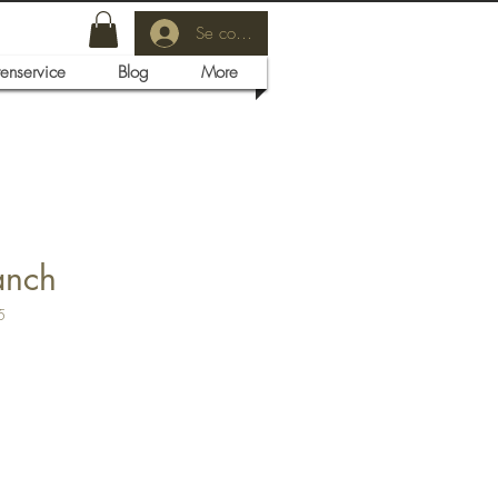
Se connecter
tenservice
Blog
More
anch
5