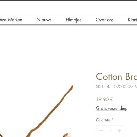
nze Merken
Nieuws
Filmpjes
Over ons
Klan
Cotton Br
SKU : 451020003279
Prix
19,90 €
Gratis verzending
Quantité
*