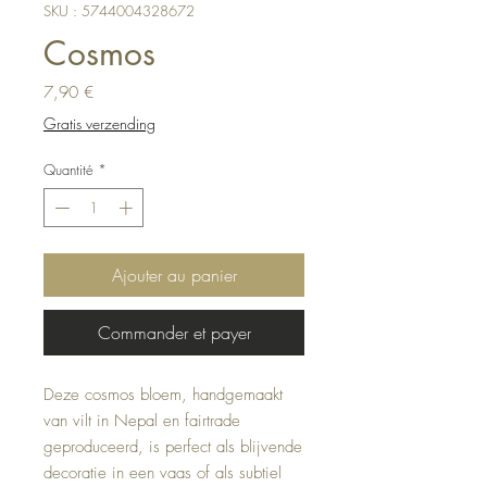
SKU : 5744004328672
Cosmos
Prix
7,90 €
Gratis verzending
Quantité
*
Ajouter au panier
Commander et payer
Deze cosmos bloem, handgemaakt
van vilt in Nepal en fairtrade
geproduceerd, is perfect als blijvende
decoratie in een vaas of als subtiel