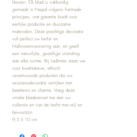
kleuren. Elk blad is vakkundig
gemaakt in Nepal volgens Fairtrade-
principes, wat garantie biedt voor
eerlijke productie en duurzame
materialen. Deze prachtige decoratie
vult perfect uw herfst- en
Halloweenversiering aan, en geeft
een natuurlijke, gezellige uitstraling
aan elke ruimte. Bij Ladîmée staan we
voor kwalitatieve, ethisch
verantwoorde producten die uw
seizoensdecoratie verrijken met
betekenis en charme. Voeg deze
unieke bladerenset toe aan uw
collectie en vier de herfst met stijl en
bewustzijn.
9,5 X 10 cm