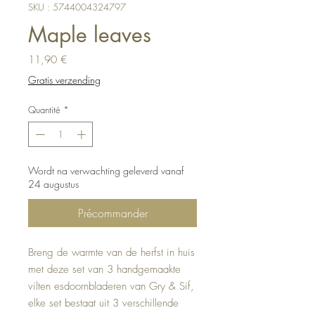
SKU : 5744004324797
Maple leaves
Prix
11,90 €
Gratis verzending
Quantité
*
Wordt na verwachting geleverd vanaf
24 augustus
Précommander
Breng de warmte van de herfst in huis
met deze set van 3 handgemaakte
vilten esdoornbladeren van Gry & Sif,
elke set bestaat uit 3 verschillende