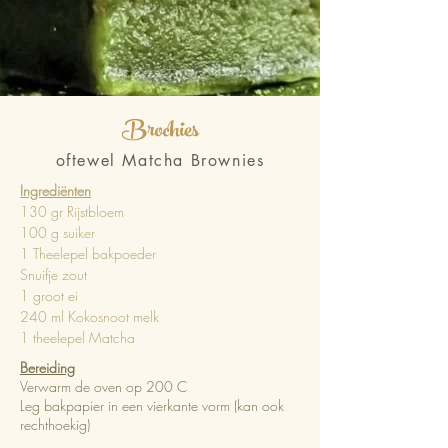
Brochies
oftewel Matcha Brownies
Ingrediënten
130 gr Rijstbloem
100 g suiker
1 Theelepel bakpoeder
Snuifje zout
1 groot ei
240 ml Kokosnoot melk
1 theelepel Matcha
Bereiding
Verwarm de oven op 200 C
Leg bakpapier in een vierkante vorm (kan ook
rechthoekig)