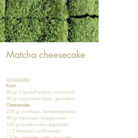
Matcha cheesecake
Ingrediënten
Korst
80 gr Digestief koekjes verkruimeld
50 gr ongezouten boter, gesmolten
Cheesecake
250 gr roomkaas, kamertemperatuur
40 gr frambozen diepgevroren
100 gr poedersuiker opgesplitst
1/2 theelepel vanille-extract
120gr gesmolten witte chocolade