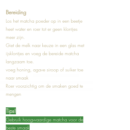
Bereiding
Los het matcha poeder op in een beetje
heet water en roer tot er geen klontjes
meer zijn.
Giet de melk naar keuze in een glas met
ijsklontjes en voeg de bereide matcha
langzaam toe.
voeg honing, agave siroop of suiker toe
naar smaak
Roer voorzichtig om de smaken goed te
mengen
Tips!
Gebruik hoogwaardige matcha voor de
beste smaak