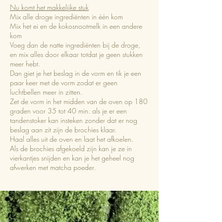
Nu komt het makkelijke stuk
Mix alle droge ingrediënten in één kom
Mix het ei en de kokosnootmelk in een andere
kom
Voeg dan de natte ingrediënten bij de droge,
en mix alles door elkaar totdat je geen stukken
meer hebt.
Dan giet je het beslag in de vorm en tik je een
paar keer met de vorm zodat er geen
luchtbellen meer in zitten.
Zet de vorm in het midden van de oven op 180
graden voor 35 tot 40 min. als je er een
tandenstoker kan insteken zonder dat er nog
beslag aan zit zijn de brochies klaar.
Haal alles uit de oven en laat het afkoelen.
Als de brochies afgekoeld zijn kan je ze in
vierkantjes snijden en kan je het geheel nog
afwerken met matcha poeder.