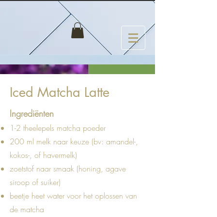
Iced Matcha Latte
Ingrediënten
1-2 theelepels matcha poeder
200 ml melk naar keuze (bv: amandel-,
kokos-, of havermelk)
zoetstof naar smaak (honing, agave
siroop of suiker)
beetje heet water voor het oplossen van
de matcha