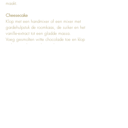
maakt.
Cheesecake
Klop met een handmixer of een mixer met
gardehulpstuk de roomkaas, de suiker en het
vanille-extract tot een gladde massa.
Voeg gesmolten witte chocolade toe en klop
tot het goed gecombineerd is.
Laat de gelatineblaadjes 5 minuten weken in
koud water. Knijp de gelatineblaadjes uit,
verwarm in de magnetron beetje water en
los gelatineblaadjes al roerend op.
Giet de opgeloste gelatine bij het
roomkaasmengsel en klop tot het goed
gecombineerd is.
Klop in een aparte kom de volle room met
40gr poedersuiker tot er zachte pieken
ontstaan. Voeg de slagroom toe aan het
roomkaasmengsel. Mix op lage snelheid
met je mixer tot het goed gecombineerd is.
Verdeel een derde van het beslag in een