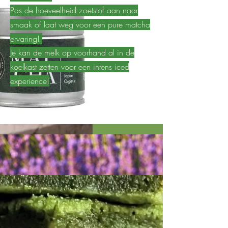
Pas de hoeveelheid zoetstof aan naar
smaak of laat weg voor een pure matcha
ervaring!
Je kan de melk op voorhand al in de
koelkast zetten voor een intens iced
experience!