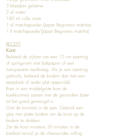
5 blaadjes gelatine
2 el water
180 ml volle room
1 el matchapoeder (Japan Beginners matcha)
1 tl matchapoeder'(Japan Beginners matcha)
RECEPT
Korst
Bekleed de zijkant van een 15 cm taartring
of springvorm met bakpapier of een
transparante taartkraag. Als je een taartring
gebruikt, bekleed de bodem dan met een
taartplank of ander plat oppervlak).
Roer in een middelgrote kom de
koekkruimels samen met de gesmolten boter
tot het goed gemengd is.
Giet de kruimels in de pan. Gebruik een
glas met platte bodem om de korst op de
bodem te drukken.
Zet de korst minstens 30 minuten in de
koelkast terwijl je de cheesecake vulling