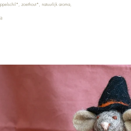
ppelschil*, zoethout*, natuurlijk aroma,
lt