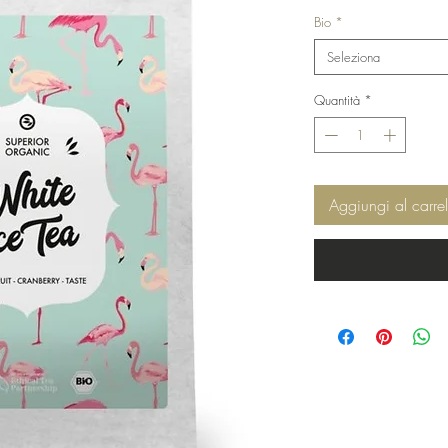
Bio
*
Seleziona
Quantità
*
Aggiungi al carrel