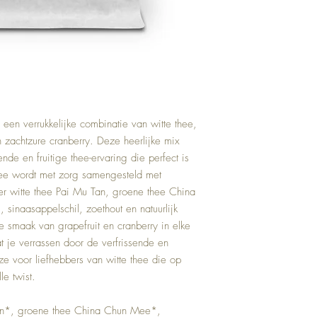
een verrukkelijke combinatie van witte thee,
en zachtzure cranberry. Deze heerlijke mix
nde en fruitige thee-ervaring die perfect is
e wordt met zorg samengesteld met
er witte thee Pai Mu Tan, groene thee China
 sinaasappelschil, zoethout en natuurlijk
 smaak van grapefruit en cranberry in elke
t je verrassen door de verfrissende en
uze voor liefhebbers van witte thee die op
e twist.
an*, groene thee China Chun Mee*,