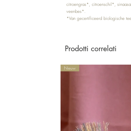
citroengras*, citroenschil*, sinaasa
veenbes*.
*Van gecertificeerd biologische tee
Prodotti correlati
Nieuw