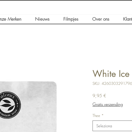
nze Merken
Nieuws
Filmpjes
Over ons
Klan
White Ice
SKU: 426030329179
Prezzo
9,95 €
Gratis verzending
Thee
*
Seleziona