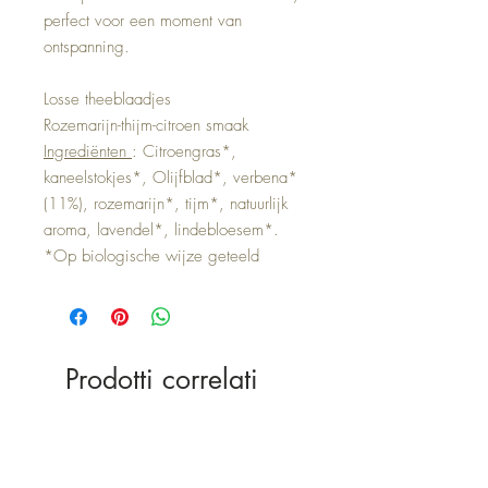
perfect voor een moment van
ontspanning.
Losse theeblaadjes
Rozemarijn-thijm-citroen smaak
Ingrediënten
: Citroengras*,
kaneelstokjes*, Olijfblad*, verbena*
(11%), rozemarijn*, tijm*, natuurlijk
aroma, lavendel*, lindebloesem*.
*Op biologische wijze geteeld
Prodotti correlati
Nieuw
Nieuw