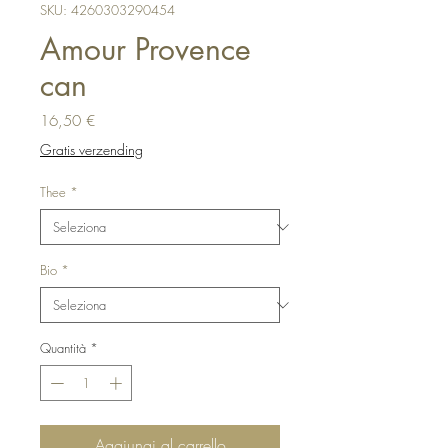
SKU: 4260303290454
Amour Provence
can
Prezzo
16,50 €
Gratis verzending
Thee
*
Bio
*
Quantità
*
Aggiungi al carrello