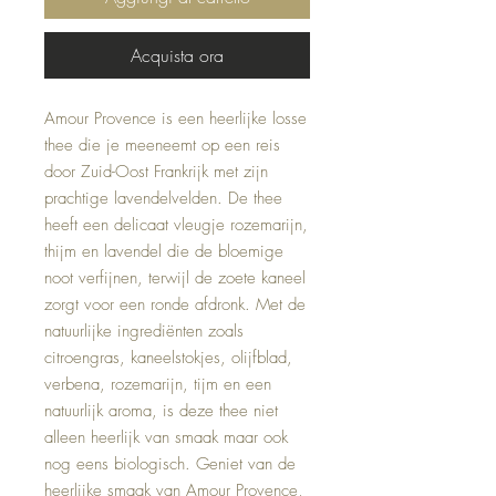
Acquista ora
Amour Provence is een heerlijke losse
thee die je meeneemt op een reis
door Zuid-Oost Frankrijk met zijn
prachtige lavendelvelden. De thee
heeft een delicaat vleugje rozemarijn,
thijm en lavendel die de bloemige
noot verfijnen, terwijl de zoete kaneel
zorgt voor een ronde afdronk. Met de
natuurlijke ingrediënten zoals
citroengras, kaneelstokjes, olijfblad,
verbena, rozemarijn, tijm en een
natuurlijk aroma, is deze thee niet
alleen heerlijk van smaak maar ook
nog eens biologisch. Geniet van de
heerlijke smaak van Amour Provence,