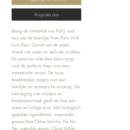
Acquista ora
Breng de romantiek van Parijs naar
huis met de heerlijke From Paris With
Love thee. Geniet van de zoete
smaak van rozen en delicate viooltjes.
De premium witte thee basis zorgt
voor de perfecte sfeer voor een
romantische avond. De losse
theeblaadjes zorgen voor een
heerlijke en aromatische ervaring. De
toevoeging van viooltjes en
frambozensmaak geeft de thee een
zoete en fruitige twist. Met biologisch
geteelde ingrediënten, waaronder
groene thee China Sencha, Pai Mu
Tan, natuurlijk aroma, China White