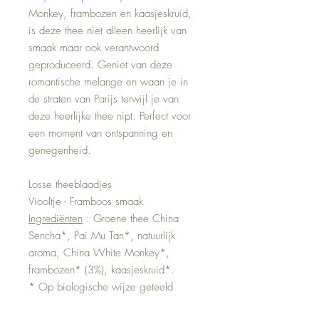
Monkey, frambozen en kaasjeskruid,
is deze thee niet alleen heerlijk van
smaak maar ook verantwoord
geproduceerd. Geniet van deze
romantische melange en waan je in
de straten van Parijs terwijl je van
deze heerlijke thee nipt. Perfect voor
een moment van ontspanning en
genegenheid.
Losse theeblaadjes
Viooltje - Framboos smaak
Ingrediënten
: Groene thee China
Sencha*, Pai Mu Tan*, natuurlijk
aroma, China White Monkey*,
frambozen* (3%), kaasjeskruid*.
* Op biologische wijze geteeld