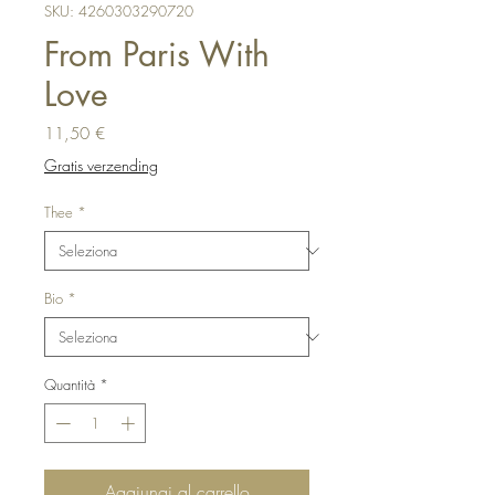
SKU: 4260303290720
From Paris With
Love
Prezzo
11,50 €
Gratis verzending
Thee
*
Bio
*
Quantità
*
Aggiungi al carrello