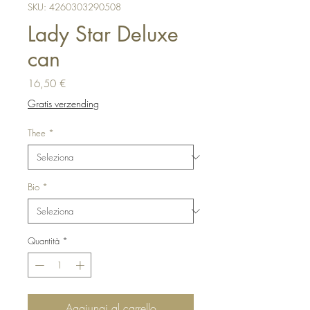
SKU: 4260303290508
Lady Star Deluxe
can
Prezzo
16,50 €
Gratis verzending
Thee
*
Bio
*
Quantità
*
Aggiungi al carrello