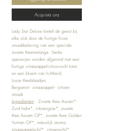
Acquista ora
Lady Star Deluxe kietelt de geest bij
elke slok door de fruitige frisse
smaakbeleving van een speciale
zwarte theemelange. Sterke
specerijen worden afgerond met een
fruitige sinaasappel-citrusvrucht toets
en een bloem van lichtheid.
Losse theeblaadjes
Bergamot - sinaasappel - citroen
smaak
Ingrediënten
: Zwarte thee Assam*-
Zuid India*, citroengras*, zwarte
thee Assam OP*, zwarte thee Golden
Yunnan OP*, natuurlijk aroma,
sinaasappelschil*, citroenschil*,