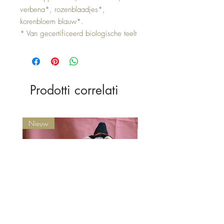
verbena*, rozenblaadjes*,
korenbloem blauw*.
* Van gecertificeerd biologische teelt
Prodotti correlati
Nieuw
Nieuw