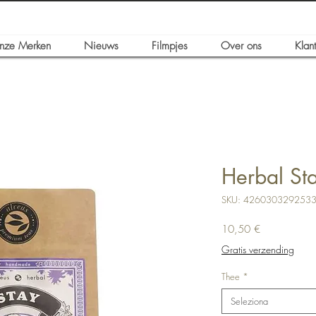
nze Merken
Nieuws
Filmpjes
Over ons
Klan
Herbal St
SKU: 426030329253
Prezzo
10,50 €
Gratis verzending
Thee
*
Seleziona