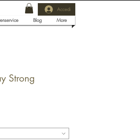
Accedi
tenservice
Blog
More
ay Strong
3