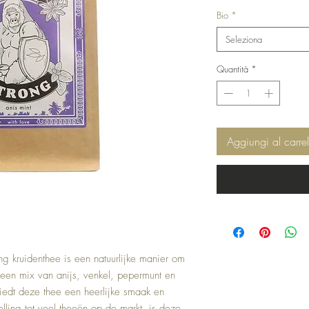
Bio
*
Seleziona
Quantità
*
Aggiungi al carrel
g kruidenthee is een natuurlijke manier om
 een mix van anijs, venkel, pepermunt en
iedt deze thee een heerlijke smaak en
lling tot veel theeën op de markt, is deze