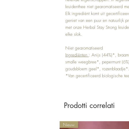
kruidenthee niet gearomatiseerd me
Elk ingrediënt komt uit gecertificee
geniet van een puur en natuurlijk p
met onze Herbal Stay Strong kruide
elke slok.
Niet gearomatiseerd
Ingrediënten
: Anijs (44%)*, braam
smalle weegbree*, pepermunt (6%)
goudsbloem geel*, rozenblaadje*
*Van gecertificeerd biologische te
Prodotti correlati
Nieuw