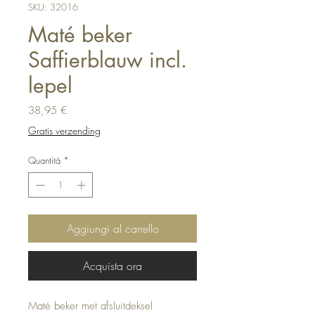
SKU: 32016
Maté beker
Saffierblauw incl.
lepel
Prezzo
38,95 €
Gratis verzending
Quantità
*
Aggiungi al carrello
Acquista ora
Maté beker met afsluitdeksel