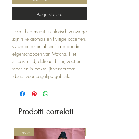
Acquista ora
Deze thee maakt u euforisch vanwege 
zijn rijke aroma's en fruitige accenten. 
Onze ceremonial heeft alle goede 
eigenschappen van Matcha. Het 
smaakt mild, delicaat bitter, zoet en 
teder en is makkelijk verteerbaar. 
Ideaal voor dagelijks gebruik.
Prodotti correlati
Nieuw
Nieuw