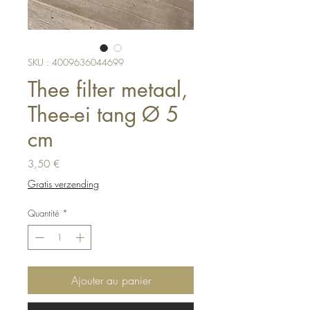
SKU : 4009636044699
Thee filter metaal,
Thee-ei tang Ø 5
cm
Prix
3,50 €
Gratis verzending
Quantité
*
Ajouter au panier