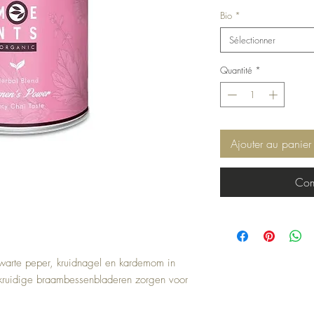
Bio
*
Sélectionner
Quantité
*
Ajouter au panier
Com
arte peper, kruidnagel en kardemom in
nkruidige braambessenbladeren zorgen voor