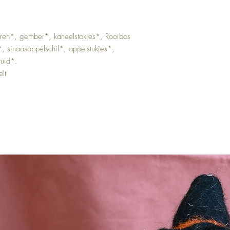
en*, gember*, kaneelstokjes*, Rooibos
*, sinaasappelschil*, appelstukjes*,
ruid*.
lt