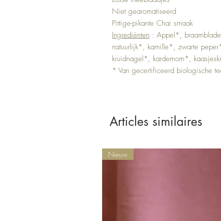
Niet gearomatiseerd
Pittige-pikante Chai smaak
Ingrediënten
: Appel*, braamblader
natuurlijk*, kamille*, zwarte peper
kruidnagel*, kardemom*, kaasjesk
* Van gecertificeerd biologische tee
Articles similaires
Nieuw