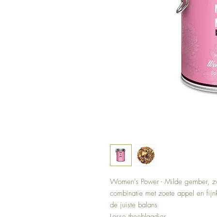
Women's Power - Milde gember, zw
combinatie met zoete appel en fij
de juiste balans
Losse theeblaadjes