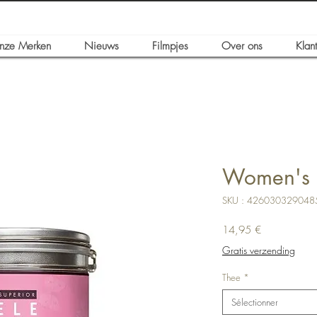
nze Merken
Nieuws
Filmpjes
Over ons
Klan
Women's 
SKU : 426030329048
Prix
14,95 €
Gratis verzending
Thee
*
Sélectionner