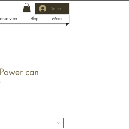
Se connecter
tenservice
Blog
More
Power can
5