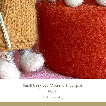
Small Grey Boy Mouse with pumpkin
Aperçu rapide
Prix
14,90 €
Gratis verzending