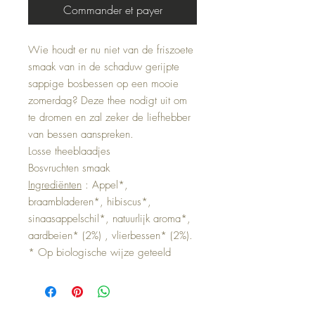
Commander et payer
Wie houdt er nu niet van de friszoete
smaak van in de schaduw gerijpte
sappige bosbessen op een mooie
zomerdag? Deze thee nodigt uit om
te dromen en zal zeker de liefhebber
van bessen aanspreken.
Losse theeblaadjes
Bosvruchten smaak
Ingrediënten
: Appel*,
braambladeren*, hibiscus*,
sinaasappelschil*, natuurlijk aroma*,
aardbeien* (2%) , vlierbessen* (2%).
* Op biologische wijze geteeld