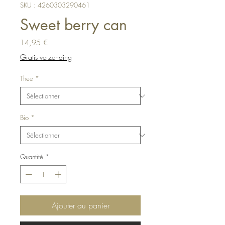
SKU : 4260303290461
Sweet berry can
Prix
14,95 €
Gratis verzending
Thee
*
Bio
*
Quantité
*
Ajouter au panier