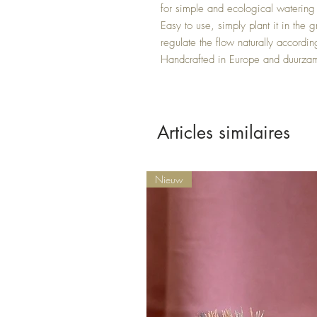
for simple and ecological watering 
Easy to use, simply plant it in the gr
regulate the flow naturally according
Handcrafted in Europe and duurzame
Articles similaires
Nieuw