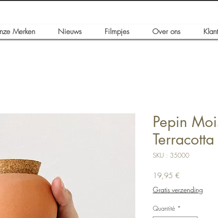
nze Merken
Nieuws
Filmpjes
Over ons
Klan
Pepin Mois
Terracotta
SKU : 35000
Prix
19,95 €
Gratis verzending
Quantité
*