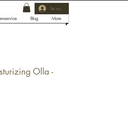
Se connecter
tenservice
Blog
More
turizing Olla -