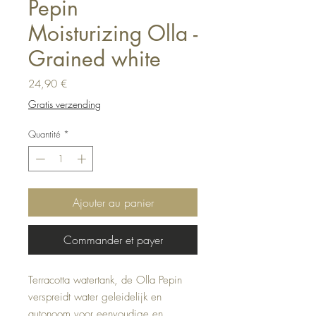
Pepin
Moisturizing Olla -
Grained white
Prix
24,90 €
Gratis verzending
Quantité
*
Ajouter au panier
Commander et payer
Terracotta watertank, de Olla Pepin
verspreidt water geleidelijk en
autonoom voor eenvoudige en