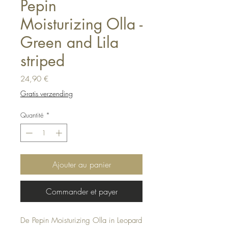
Pepin
Moisturizing Olla -
Green and Lila
striped
Prix
24,90 €
Gratis verzending
Quantité
*
Ajouter au panier
Commander et payer
De Pepin Moisturizing Olla in Leopard