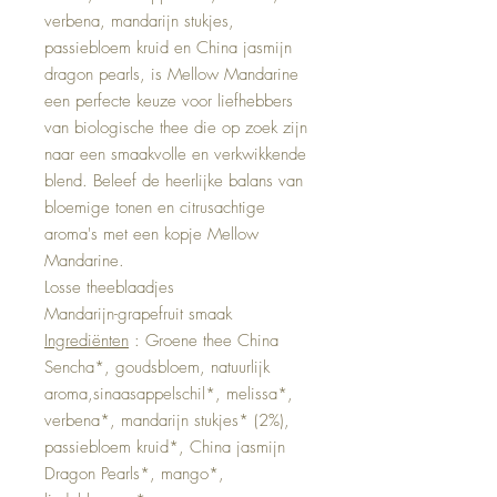
verbena, mandarijn stukjes,
passiebloem kruid en China jasmijn
dragon pearls, is Mellow Mandarine
een perfecte keuze voor liefhebbers
van biologische thee die op zoek zijn
naar een smaakvolle en verkwikkende
blend. Beleef de heerlijke balans van
bloemige tonen en citrusachtige
aroma's met een kopje Mellow
Mandarine.
Losse theeblaadjes
Mandarijn-grapefruit smaak
Ingrediënten
: Groene thee China
Sencha*, goudsbloem, natuurlijk
aroma,sinaasappelschil*, melissa*,
verbena*, mandarijn stukjes* (2%),
passiebloem kruid*, China jasmijn
Dragon Pearls*, mango*,