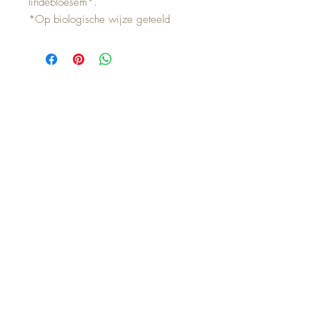
lindebloesem*.
*Op biologische wijze geteeld
Related Products
Nieuw
Nieuw