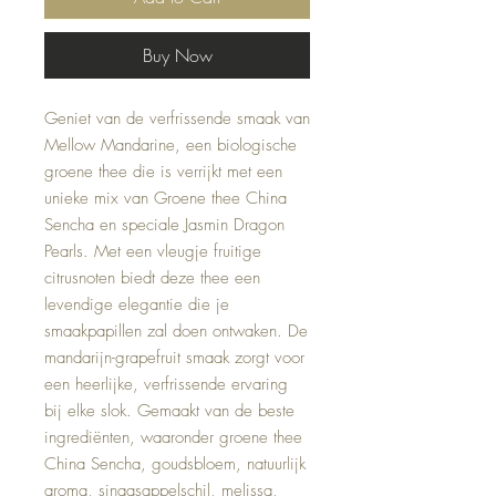
Buy Now
Geniet van de verfrissende smaak van
Mellow Mandarine, een biologische
groene thee die is verrijkt met een
unieke mix van Groene thee China
Sencha en speciale Jasmin Dragon
Pearls. Met een vleugje fruitige
citrusnoten biedt deze thee een
levendige elegantie die je
smaakpapillen zal doen ontwaken. De
mandarijn-grapefruit smaak zorgt voor
een heerlijke, verfrissende ervaring
bij elke slok. Gemaakt van de beste
ingrediënten, waaronder groene thee
China Sencha, goudsbloem, natuurlijk
aroma, sinaasappelschil, melissa,