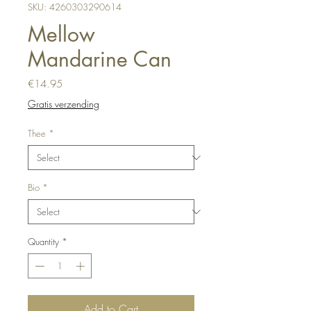
SKU: 4260303290614
Mellow
Mandarine Can
Price
€14.95
Gratis verzending
Thee
*
Bio
*
Quantity
*
Add to Cart