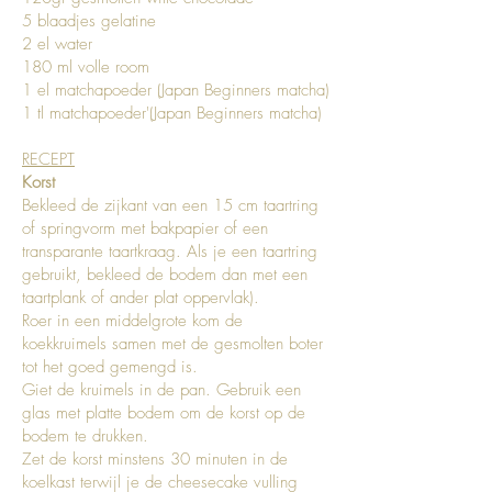
5 blaadjes gelatine
2 el water
180 ml volle room
1 el matchapoeder (Japan Beginners matcha)
1 tl matchapoeder'(Japan Beginners matcha)
RECEPT
Korst
Bekleed de zijkant van een 15 cm taartring
of springvorm met bakpapier of een
transparante taartkraag. Als je een taartring
gebruikt, bekleed de bodem dan met een
taartplank of ander plat oppervlak).
Roer in een middelgrote kom de
koekkruimels samen met de gesmolten boter
tot het goed gemengd is.
Giet de kruimels in de pan. Gebruik een
glas met platte bodem om de korst op de
bodem te drukken.
Zet de korst minstens 30 minuten in de
koelkast terwijl je de cheesecake vulling