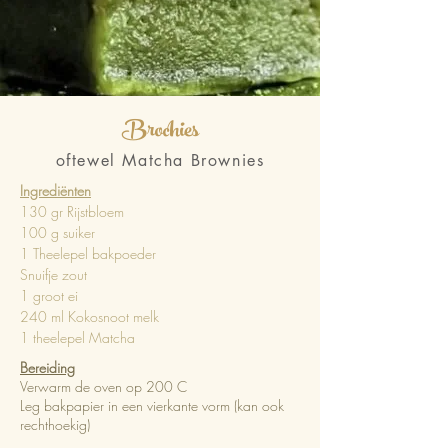
Brochies
oftewel Matcha Brownies
Ingrediënten
130 gr Rijstbloem
100 g suiker
1 Theelepel bakpoeder
Snuifje zout
1 groot ei
240 ml Kokosnoot melk
1 theelepel Matcha
Bereiding
Verwarm de oven op 200 C
Leg bakpapier in een vierkante vorm (kan ook
rechthoekig)