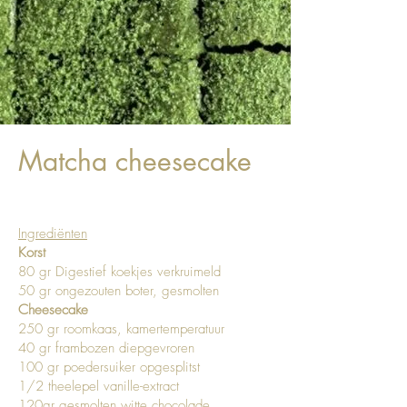
Matcha cheesecake
Ingrediënten
Korst
80 gr Digestief koekjes verkruimeld
50 gr ongezouten boter, gesmolten
Cheesecake
250 gr roomkaas, kamertemperatuur
40 gr frambozen diepgevroren
100 gr poedersuiker opgesplitst
1/2 theelepel vanille-extract
120gr gesmolten witte chocolade