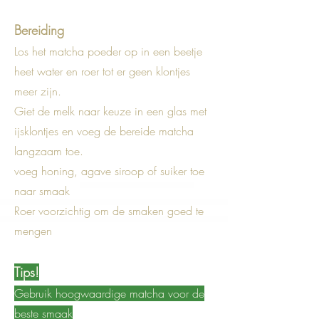
Bereiding
Los het matcha poeder op in een beetje
heet water en roer tot er geen klontjes
meer zijn.
Giet de melk naar keuze in een glas met
ijsklontjes en voeg de bereide matcha
langzaam toe.
voeg honing, agave siroop of suiker toe
naar smaak
Roer voorzichtig om de smaken goed te
mengen
Tips!
Gebruik hoogwaardige matcha voor de
beste smaak