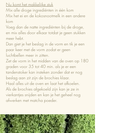
Nu komt het makkelijke stuk
Mix alle droge ingrediënten in één kom
Mix het ei en de kokosnootmelk in een andere
kom
Voeg dan de natte ingrediënten bij de droge,
en mix alles door elkaar totdat je geen stukken
meer hebt.
Dan giet je het beslag in de vorm en tik je een
paar keer met de vorm zodat er geen
luchtbellen meer in zitten.
Zet de vorm in het midden van de oven op 180
graden voor 35 tot 40 min. als je er een
tandenstoker kan insteken zonder dat er nog
beslag aan zit zijn de brochies klaar.
Haal alles uit de oven en laat het afkoelen.
Als de brochies afgekoeld zijn kan je ze in
vierkantjes snijden en kan je het geheel nog
afwerken met matcha poeder.