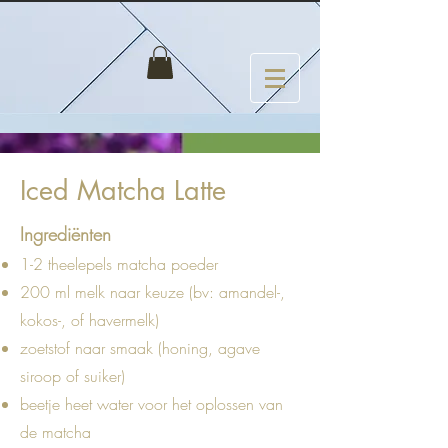
Iced Matcha Latte
Ingrediënten
1-2 theelepels matcha poeder
200 ml melk naar keuze (bv: amandel-,
kokos-, of havermelk)
zoetstof naar smaak (honing, agave
siroop of suiker)
beetje heet water voor het oplossen van
de matcha