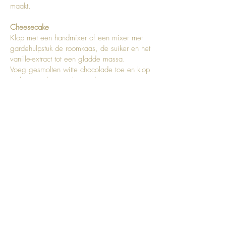
maakt.
Cheesecake
Klop met een handmixer of een mixer met
gardehulpstuk de roomkaas, de suiker en het
vanille-extract tot een gladde massa.
Voeg gesmolten witte chocolade toe en klop
tot het goed gecombineerd is.
Laat de gelatineblaadjes 5 minuten weken in
koud water. Knijp de gelatineblaadjes uit,
verwarm in de magnetron beetje water en
los gelatineblaadjes al roerend op.
Giet de opgeloste gelatine bij het
roomkaasmengsel en klop tot het goed
gecombineerd is.
Klop in een aparte kom de volle room met
40gr poedersuiker tot er zachte pieken
ontstaan. Voeg de slagroom toe aan het
roomkaasmengsel. Mix op lage snelheid
met je mixer tot het goed gecombineerd is.
Verdeel een derde van het beslag in een