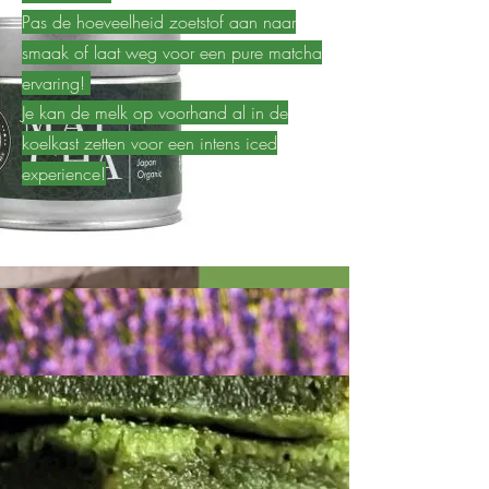
Pas de hoeveelheid zoetstof aan naar
smaak of laat weg voor een pure matcha
ervaring!
Je kan de melk op voorhand al in de
koelkast zetten voor een intens iced
experience!