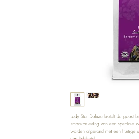
Lady Star Deluxe kietelt de geest bij
smaakbeleving van een speciale zw
worden afgerond met een fruitige s
van lichtheid.