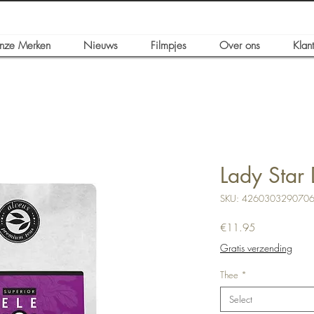
nze Merken
Nieuws
Filmpjes
Over ons
Klan
Lady Star
SKU: 426030329070
Price
€11.95
Gratis verzending
Thee
*
Select