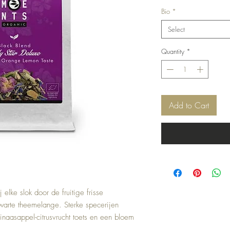
Bio
*
Select
Quantity
*
Add to Cart
 elke slok door de fruitige frisse
arte theemelange. Sterke specerijen
inaasappel-citrusvrucht toets en een bloem