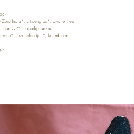
maak
Zuid India*, citroengras*, zwarte thee
nnan OP*, natuurlijk aroma,
verbena*, rozenblaadjes*, korenbloem
lt