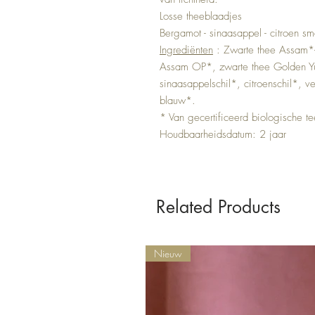
Losse theeblaadjes
Bergamot - sinaasappel - citroen s
Ingrediënten
: Zwarte thee Assam*- 
Assam OP*, zwarte thee Golden Yu
sinaasappelschil*, citroenschil*, 
blauw*.
* Van gecertificeerd biologische tee
Houdbaarheidsdatum: 2 jaar
Related Products
Nieuw