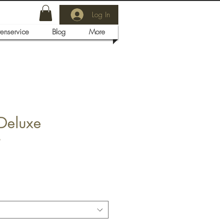
Log In
tenservice
Blog
More
 Deluxe
6