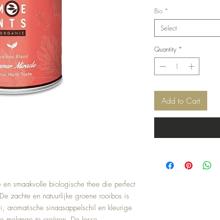
Bio
*
Select
Quantity
*
Add to Cart
 en smaakvolle biologische thee die perfect
 zachte en natuurlijke groene rooibos is
 aromatische sinaasappelschil en kleurige
te melange te creëren. De losse