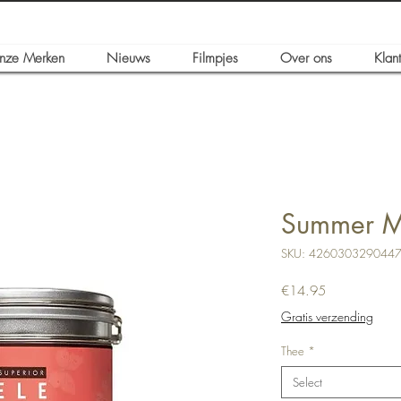
nze Merken
Nieuws
Filmpjes
Over ons
Klan
Summer Mi
SKU: 426030329044
Price
€14.95
Gratis verzending
Thee
*
Select