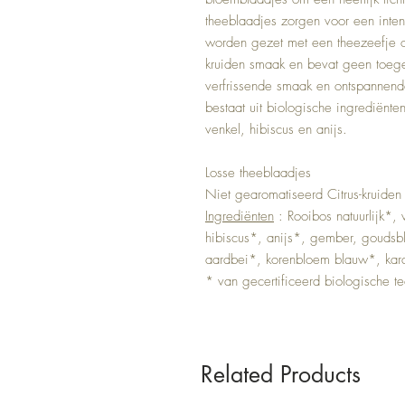
theeblaadjes zorgen voor een inte
worden gezet met een theezeefje of f
kruiden smaak en bevat geen toeg
verfrissende smaak en ontspannen
bestaat uit biologische ingrediënt
venkel, hibiscus en anijs.
Losse theeblaadjes
Niet gearomatiseerd Citrus-kruide
Ingrediënten
: Rooibos natuurlijk*,
hibiscus*, anijs*, gember, goudsb
aardbei*, korenbloem blauw*, k
* van gecertificeerd biologische te
Related Products