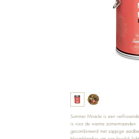
Summer Miracle is een verfrissende
is voor de warme zomermaanden. De
gecombineerd met sappige aardbei,
bloemblaadjes om een heerlijk lich