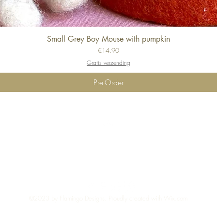
Small Grey Boy Mouse with pumpkin
Quick View
Price
€14.90
Gratis verzending
Pre-Order
Top
©2023 by Flamingo Designs. Proudly created with
Wix.com