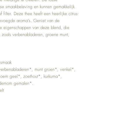
nse smaakbeleving en kunnen gemakkelijk
ilter. Deze thee heeft een heerlijke citrus-
evoegde aroma's. Geniet van de
de eigenschappen van deze blend, die
en zoals verbenabladeren, groene munt,
n smaak
 verbenabladeren*, munt groen*, venkel*,
loem geel*, zoethout*, kurkuma*,
ardemom gemalen*.
elt