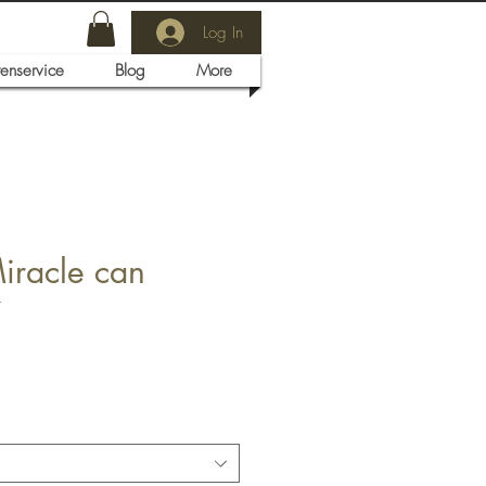
Log In
tenservice
Blog
More
racle can
7