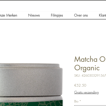
nze Merken
Nieuws
Filmpjes
Over ons
Klan
Matcha O
Organic
SKU: 426030329156
Price
€52.50
Gratis verzending
Bio
*