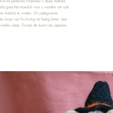
ixt tot perfectie.Wanneer u deze matcha 
efd gaat het moeilijk voor u worden om ook 
re matcha te vinden. Dit jadegroene 
oopt van fris fruitig tot hartig bitter, laat 
sneller slaan. Ervaar de kunst van japanse 