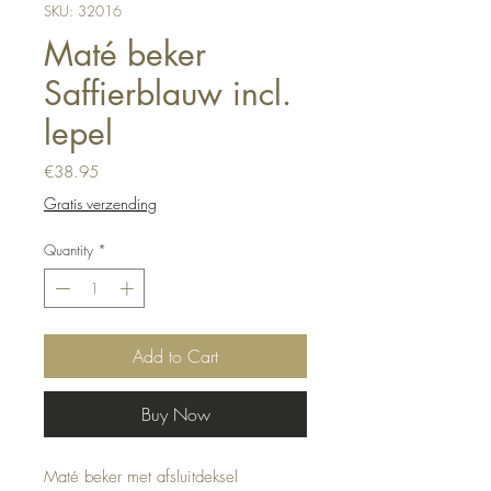
SKU: 32016
Maté beker
Saffierblauw incl.
lepel
Price
€38.95
Gratis verzending
Quantity
*
Add to Cart
Buy Now
Maté beker met afsluitdeksel